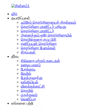
வீடு
தயாரிப்புகள்
ஃபிரேம் தொடுதிரையைத் திறக்கவும்
தொடுதிரை மானிட்டர் புதியது
தொடுதிரை மானிட்டர்
அனைத்தும் ஒரே தொடுதிரையில்
தொழில்துறை குழு பிசி
தனிப்பயன் தொடுதிரை
தொடுதிரை பேனல்கள்
சிறப்புகள்
தீர்வு
சில்லறை மற்றும் கடைகள்
உணவு பானம்
பேரங்காடி
கேமிங்
போக்குவரத்து
வங்கியியல்
விளக்கக்காட்சி
தொழில்
மருத்துவம்
வெளிப்புற
எங்களை பற்றி