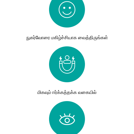
நுகர்வோரை மகிழ்ச்சியாக வைத்திருங்கள்
மிகவும் ஈர்க்கத்தக்க வகையில்