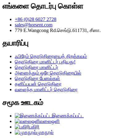
எங்களை தொடர்பு கொள்ள
+86 (0)28 6027 2728
sales@horsent.com
779 E.Wangcong Rd.செங்டு.611731, சீனா.
தயாரிப்பு
ஃபிரேம் தொடுதிரையைத் திறக்கவும்
தொடுதிரை மானிட்டர் புதியது!
தொடுதிரை மானிட்டர்
அனைத்தும் ஒரே தொடுதிரையில்
தொடுதிரை பேனல்கள்
தனிப்பயன் தொடுதிரை
வளைந்த மானிட்டர் தொடுதிரை
சமூக ஊடகம்
இணைக்கப்பட்ட
வலைஒளி
பகிரி
முகநூல்