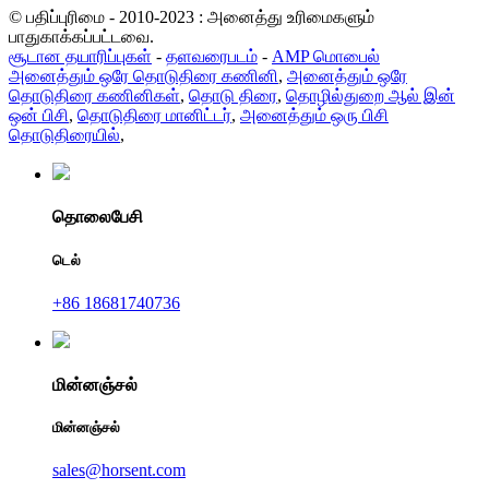
© பதிப்புரிமை - 2010-2023 : அனைத்து உரிமைகளும்
பாதுகாக்கப்பட்டவை.
சூடான தயாரிப்புகள்
-
தளவரைபடம்
-
AMP மொபைல்
அனைத்தும் ஒரே தொடுதிரை கணினி
,
அனைத்தும் ஒரே
தொடுதிரை கணினிகள்
,
தொடு திரை
,
தொழில்துறை ஆல் இன்
ஒன் பிசி
,
தொடுதிரை மானிட்டர்
,
அனைத்தும் ஒரு பிசி
தொடுதிரையில்
,
தொலைபேசி
டெல்
+86 18681740736
மின்னஞ்சல்
மின்னஞ்சல்
sales@horsent.com