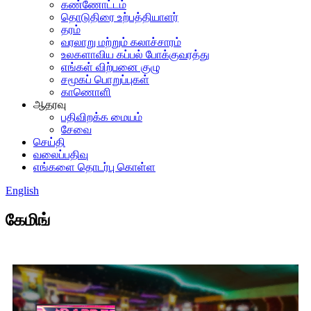
கண்ணோட்டம்
தொடுதிரை உற்பத்தியாளர்
தரம்
வரலாறு மற்றும் கலாச்சாரம்
உலகளாவிய கப்பல் போக்குவரத்து
எங்கள் விற்பனை குழு
சமூகப் பொறுப்புகள்
காணொளி
ஆதரவு
பதிவிறக்க மையம்
சேவை
செய்தி
வலைப்பதிவு
எங்களை தொடர்பு கொள்ள
English
கேமிங்