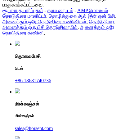
பாதுகாக்கப்பட்டவை.
சூடான தயாரிப்புகள்
-
தளவரைபடம்
-
AMP மொபைல்
தொடுதிரை மானிட்டர்
,
தொழில்துறை ஆல் இன் ஒன் பிசி
,
அனைத்தும் ஒரே தொடுதிரை கணினிகள்
,
தொடு திரை
,
அனைத்தும் ஒரு பிசி தொடுதிரையில்
,
அனைத்தும் ஒரே
தொடுதிரை கணினி
,
தொலைபேசி
டெல்
+86 18681740736
மின்னஞ்சல்
மின்னஞ்சல்
sales@horsent.com