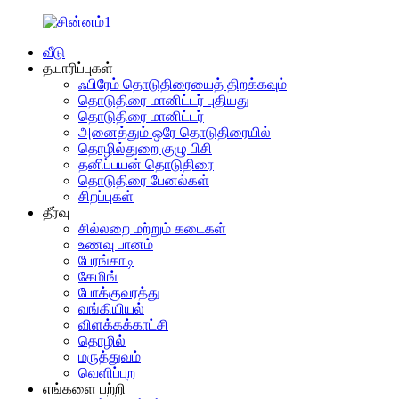
வீடு
தயாரிப்புகள்
ஃபிரேம் தொடுதிரையைத் திறக்கவும்
தொடுதிரை மானிட்டர் புதியது
தொடுதிரை மானிட்டர்
அனைத்தும் ஒரே தொடுதிரையில்
தொழில்துறை குழு பிசி
தனிப்பயன் தொடுதிரை
தொடுதிரை பேனல்கள்
சிறப்புகள்
தீர்வு
சில்லறை மற்றும் கடைகள்
உணவு பானம்
பேரங்காடி
கேமிங்
போக்குவரத்து
வங்கியியல்
விளக்கக்காட்சி
தொழில்
மருத்துவம்
வெளிப்புற
எங்களை பற்றி