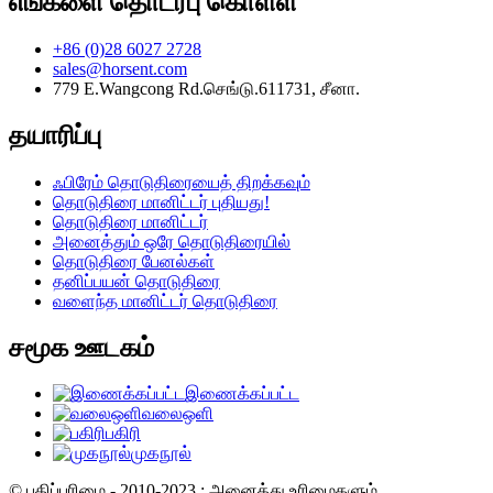
எங்களை தொடர்பு கொள்ள
+86 (0)28 6027 2728
sales@horsent.com
779 E.Wangcong Rd.செங்டு.611731, சீனா.
தயாரிப்பு
ஃபிரேம் தொடுதிரையைத் திறக்கவும்
தொடுதிரை மானிட்டர் புதியது!
தொடுதிரை மானிட்டர்
அனைத்தும் ஒரே தொடுதிரையில்
தொடுதிரை பேனல்கள்
தனிப்பயன் தொடுதிரை
வளைந்த மானிட்டர் தொடுதிரை
சமூக ஊடகம்
இணைக்கப்பட்ட
வலைஒளி
பகிரி
முகநூல்
© பதிப்புரிமை - 2010-2023 : அனைத்து உரிமைகளும்