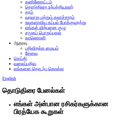
கண்ணோட்டம்
தொடுதிரை உற்பத்தியாளர்
தரம்
வரலாறு மற்றும் கலாச்சாரம்
உலகளாவிய கப்பல் போக்குவரத்து
எங்கள் விற்பனை குழு
சமூகப் பொறுப்புகள்
காணொளி
ஆதரவு
பதிவிறக்க மையம்
சேவை
செய்தி
வலைப்பதிவு
எங்களை தொடர்பு கொள்ள
English
தொடுதிரை பேனல்கள்
எங்கள் அன்பான ரசிகர்களுக்கான
பிரத்யேக கூறுகள்