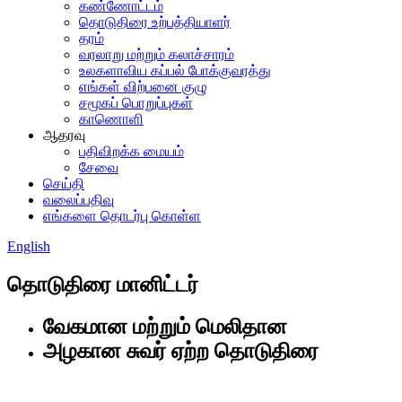
கண்ணோட்டம்
தொடுதிரை உற்பத்தியாளர்
தரம்
வரலாறு மற்றும் கலாச்சாரம்
உலகளாவிய கப்பல் போக்குவரத்து
எங்கள் விற்பனை குழு
சமூகப் பொறுப்புகள்
காணொளி
ஆதரவு
பதிவிறக்க மையம்
சேவை
செய்தி
வலைப்பதிவு
எங்களை தொடர்பு கொள்ள
English
தொடுதிரை மானிட்டர்
வேகமான மற்றும் மெலிதான
அழகான சுவர் ஏற்ற தொடுதிரை