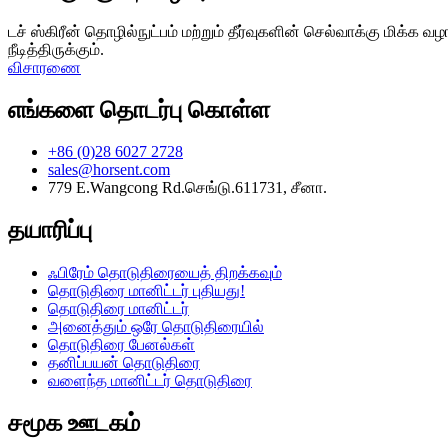
டச் ஸ்கிரீன் தொழில்நுட்பம் மற்றும் தீர்வுகளின் செல்வாக்கு மிக
நீடித்திருக்கும்.
விசாரணை
எங்களை தொடர்பு கொள்ள
+86 (0)28 6027 2728
sales@horsent.com
779 E.Wangcong Rd.செங்டு.611731, சீனா.
தயாரிப்பு
ஃபிரேம் தொடுதிரையைத் திறக்கவும்
தொடுதிரை மானிட்டர் புதியது!
தொடுதிரை மானிட்டர்
அனைத்தும் ஒரே தொடுதிரையில்
தொடுதிரை பேனல்கள்
தனிப்பயன் தொடுதிரை
வளைந்த மானிட்டர் தொடுதிரை
சமூக ஊடகம்