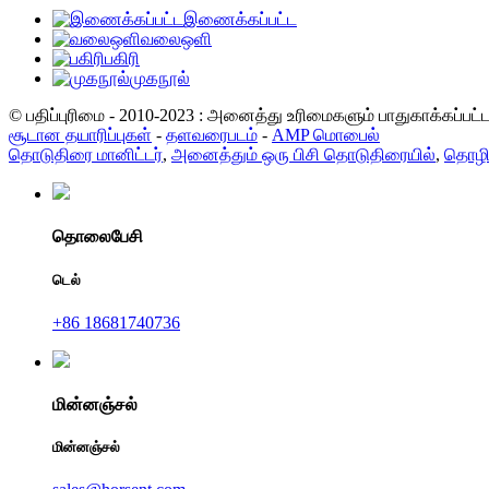
இணைக்கப்பட்ட
வலைஒளி
பகிரி
முகநூல்
© பதிப்புரிமை - 2010-2023 : அனைத்து உரிமைகளும் பாதுகாக்கப்பட
சூடான தயாரிப்புகள்
-
தளவரைபடம்
-
AMP மொபைல்
தொடுதிரை மானிட்டர்
,
அனைத்தும் ஒரு பிசி தொடுதிரையில்
,
தொழில
தொலைபேசி
டெல்
+86 18681740736
மின்னஞ்சல்
மின்னஞ்சல்