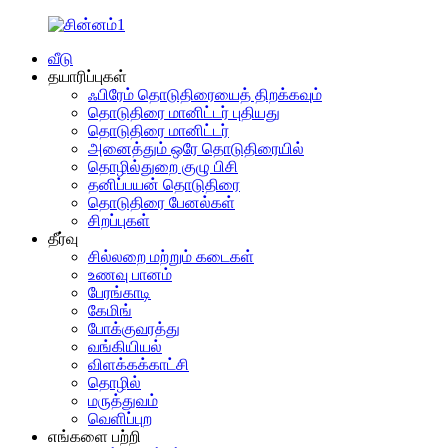
வீடு
தயாரிப்புகள்
ஃபிரேம் தொடுதிரையைத் திறக்கவும்
தொடுதிரை மானிட்டர் புதியது
தொடுதிரை மானிட்டர்
அனைத்தும் ஒரே தொடுதிரையில்
தொழில்துறை குழு பிசி
தனிப்பயன் தொடுதிரை
தொடுதிரை பேனல்கள்
சிறப்புகள்
தீர்வு
சில்லறை மற்றும் கடைகள்
உணவு பானம்
பேரங்காடி
கேமிங்
போக்குவரத்து
வங்கியியல்
விளக்கக்காட்சி
தொழில்
மருத்துவம்
வெளிப்புற
எங்களை பற்றி