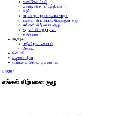
கண்ணோட்டம்
தொடுதிரை உற்பத்தியாளர்
தரம்
வரலாறு மற்றும் கலாச்சாரம்
உலகளாவிய கப்பல் போக்குவரத்து
எங்கள் விற்பனை குழு
சமூகப் பொறுப்புகள்
காணொளி
ஆதரவு
பதிவிறக்க மையம்
சேவை
செய்தி
வலைப்பதிவு
எங்களை தொடர்பு கொள்ள
English
எங்கள் விற்பனை குழு