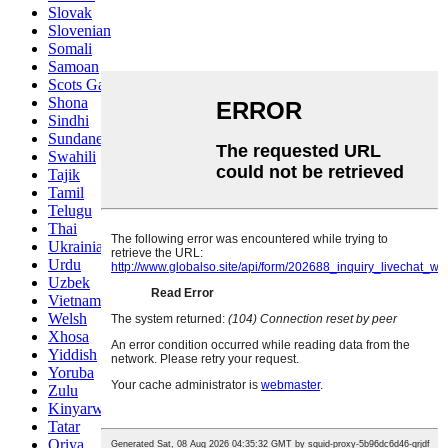
Slovak
Slovenian
Somali
Samoan
Scots Gaelic
Shona
Sindhi
Sundanese
Swahili
Tajik
Tamil
Telugu
Thai
Ukrainian
Urdu
Uzbek
Vietnamese
Welsh
Xhosa
Yiddish
Yoruba
Zulu
Kinyarwanda
Tatar
Oriya