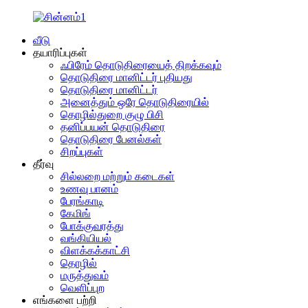
வீடு
தயாரிப்புகள்
ஃபிரேம் தொடுதிரையைத் திறக்கவும்
தொடுதிரை மானிட்டர் புதியது
தொடுதிரை மானிட்டர்
அனைத்தும் ஒரே தொடுதிரையில்
தொழில்துறை குழு பிசி
தனிப்பயன் தொடுதிரை
தொடுதிரை பேனல்கள்
சிறப்புகள்
தீர்வு
சில்லறை மற்றும் கடைகள்
உணவு பானம்
பேரங்காடி
கேமிங்
போக்குவரத்து
வங்கியியல்
விளக்கக்காட்சி
தொழில்
மருத்துவம்
வெளிப்புற
எங்களை பற்றி