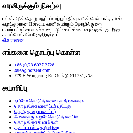
வரவிருக்கும் நிகழ்வு
டச் ஸ்கிரீன் தொழில்நுட்பம் மற்றும் தீர்வுகளின் செல்வாக்கு மிக்க
வழங்குநரான Horsent, வணிக மற்றும் தொழில்துறை
பயன்பாட்டிற்கான உச்ச ஊடாடும் காட்சியை வழங்குகிறது, இது
காலப்போக்கில் நீடித்திருக்கும்.
விசாரணை
எங்களை தொடர்பு கொள்ள
+86 (0)28 6027 2728
sales@horsent.com
779 E.Wangcong Rd.செங்டு.611731, சீனா.
தயாரிப்பு
ஃபிரேம் தொடுதிரையைத் திறக்கவும்
தொடுதிரை மானிட்டர் புதியது!
தொடுதிரை மானிட்டர்
அனைத்தும் ஒரே தொடுதிரையில்
தொடுதிரை பேனல்கள்
தனிப்பயன் தொடுதிரை
வளைந்த மானிட்டர் தொடுதிரை