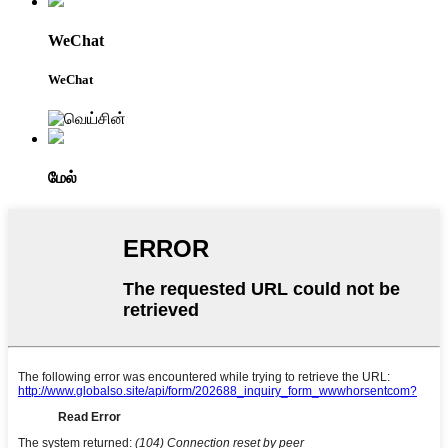
WeChat
WeChat
மேல்