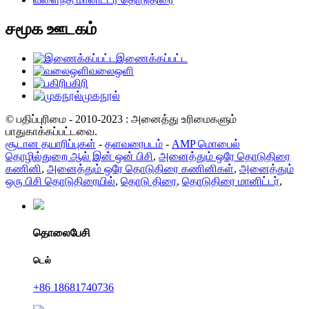
சமூக ஊடகம்
இணைக்கப்பட்ட
வலைஒளி
பகிரி
முகநூல்
© பதிப்புரிமை - 2010-2023 : அனைத்து உரிமைகளும்
பாதுகாக்கப்பட்டவை.
சூடான தயாரிப்புகள்
-
தளவரைபடம்
-
AMP மொபைல்
தொழில்துறை ஆல் இன் ஒன் பிசி
,
அனைத்தும் ஒரே தொடுதிரை
கணினி
,
அனைத்தும் ஒரே தொடுதிரை கணினிகள்
,
அனைத்தும்
ஒரு பிசி தொடுதிரையில்
,
தொடு திரை
,
தொடுதிரை மானிட்டர்
,
தொலைபேசி
டெல்
+86 18681740736