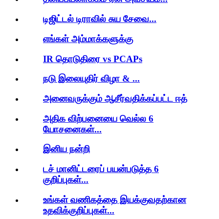
டிஜிட்டல் டிராவில் சுய சேவை...
எங்கள் அம்மாக்களுக்கு
IR தொடுதிரை vs PCAPs
நடு இலையுதிர் விழா & ...
அனைவருக்கும் ஆசீர்வதிக்கப்பட்ட ஈத்
அதிக விற்பனையை வெல்ல 6
யோசனைகள்...
இனிய நன்றி
டச் மானிட்டரைப் பயன்படுத்த 6
குறிப்புகள்...
உங்கள் வணிகத்தை இயக்குவதற்கான
உதவிக்குறிப்புகள்...