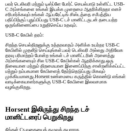
பவர் டெலிவரி மற்றும் டிஸ்ப்ளே போர்ட் செயல்பாடு உள்ளிட்ட USB-
C அம்சங்களை உங்கள் இயக்க முறைமை ஆதரிக்கிறதா எனச்
சரிபார்க்கவும்.உங்கள் ஆப்பரேட்டிங் சிஸ்டத்தை சமீபத்திய
பதிப்பிற்குப் புதுப்பிப்பது USB-C டச் மானிட்டருடன் தடையற்ற
ஒருங்கிணைப்பை உறுதிசெய்ய உதவும்.
USB-C கேபிள் தரம்:
சிறந்த செயல்திறனுக்கு உத்தரவாதம் அளிக்க உயர்தர USB-C
கேபிளில் முதலீடு செய்யுங்கள்.பவர் டெலிவரி அல்லது அதிவேக
தரவு பரிமாற்றம் போன்ற உங்கள் டச் மானிட்டரின் அனைத்து
அம்சங்களையும் சில USB-C கேபிள்கள் ஆதரிக்காது.ஒரு
நிலையான மற்றும் திறமையான இணைப்பிற்கு சான்றளிக்கப்பட்ட
மற்றும் நம்பகமான கேபிளைத் தேர்ந்தெடுப்பது மிகவும்
முக்கியமானது.Horsent உண்மையை கருத்தில் கொண்டு எங்கள்
வாடிக்கையாளர்களுக்கு USB-C கேபிளை இலவசமாக
வழங்குகிறது.
Horsent இலிருந்து சிறந்த டச்
மானிட்டரைப் பெறுகிறது
நீங்கள் Cs வகையைத் தழுவத் தயாராக