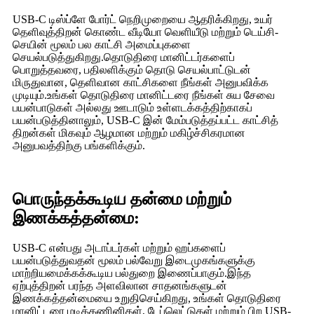
USB-C டிஸ்ப்ளே போர்ட் நெறிமுறையை ஆதரிக்கிறது, உயர்
தெளிவுத்திறன் கொண்ட வீடியோ வெளியீடு மற்றும் டெய்சி-
செயின் மூலம் பல காட்சி அமைப்புகளை
செயல்படுத்துகிறது.தொடுதிரை மானிட்டர்களைப்
பொறுத்தவரை, பதிலளிக்கும் தொடு செயல்பாட்டுடன்
மிருதுவான, தெளிவான காட்சிகளை நீங்கள் அனுபவிக்க
முடியும்.உங்கள் தொடுதிரை மானிட்டரை நீங்கள் சுய சேவை
பயன்பாடுகள் அல்லது ஊடாடும் உள்ளடக்கத்திற்காகப்
பயன்படுத்தினாலும், USB-C இன் மேம்படுத்தப்பட்ட காட்சித்
திறன்கள் மிகவும் ஆழமான மற்றும் மகிழ்ச்சிகரமான
அனுபவத்திற்கு பங்களிக்கும்.
பொருந்தக்கூடிய தன்மை மற்றும்
இணக்கத்தன்மை:
USB-C என்பது அடாப்டர்கள் மற்றும் ஹப்களைப்
பயன்படுத்துவதன் மூலம் பல்வேறு இடைமுகங்களுக்கு
மாற்றியமைக்கக்கூடிய பல்துறை இணைப்பாகும்.இந்த
ஏற்புத்திறன் பரந்த அளவிலான சாதனங்களுடன்
இணக்கத்தன்மையை உறுதிசெய்கிறது, உங்கள் தொடுதிரை
மானிட்டரை மடிக்கணினிகள், டேப்லெட்டுகள் மற்றும் பிற USB-