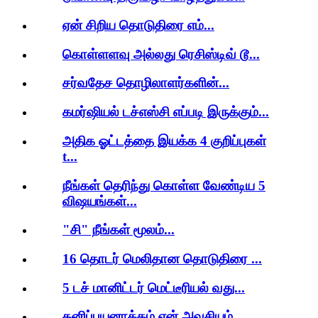
ஏன் சிறிய தொடுதிரை எம்...
கொள்ளளவு அல்லது ரெசிஸ்டிவ் டூ...
சர்வதேச தொழிலாளர்களின்...
கமர்ஷியல் டச்எஸ்சி எப்படி இருக்கும்...
அதிக ஓட்டத்தை இயக்க 4 குறிப்புகள்
t...
நீங்கள் தெரிந்து கொள்ள வேண்டிய 5
விஷயங்கள்...
"சி" நீங்கள் மூலம்...
16 தொடர் மெலிதான தொடுதிரை ...
5 டச் மானிட்டர் மெட்டீரியல் வது...
தனிப்பயனாக்கம் ஏன் அவசியம்...