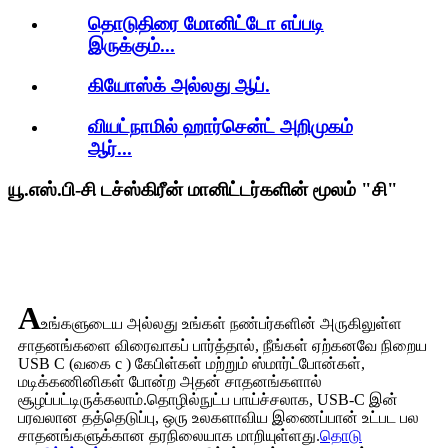
தொடுதிரை மோனிட்டோ எப்படி
இருக்கும்...
கியோஸ்க் அல்லது ஆப்.
வியட்நாமில் ஹார்சென்ட் அறிமுகம்
ஆர்...
யூ.எஸ்.பி-சி டச்ஸ்கிரீன் மானிட்டர்களின் மூலம் "சி"
A
உங்களுடைய அல்லது உங்கள் நண்பர்களின் அருகிலுள்ள
சாதனங்களை விரைவாகப் பார்த்தால், நீங்கள் ஏற்கனவே நிறைய
USB C (வகை c ) கேபிள்கள் மற்றும் ஸ்மார்ட்போன்கள்,
மடிக்கணினிகள் போன்ற அதன் சாதனங்களால்
சூழப்பட்டிருக்கலாம்.தொழில்நுட்ப பாய்ச்சலாக, USB-C இன்
பரவலான தத்தெடுப்பு, ஒரு உலகளாவிய இணைப்பான் உட்பட பல
சாதனங்களுக்கான தரநிலையாக மாறியுள்ளது.
தொடு