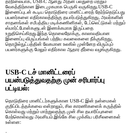
தரநிலையாக, USB-C ஆனது அதன் பல்துறை மற்றும்
வேகத்திற்கான இடைமுகமாக பெருகி வருகிறது.USB-C
இணைப்புடன் கூடிய தொடுதிரை மானிட்டரைத் தேர்ந்தெடுப்பது
பயனர்களை எதிர்காலத்திற்கு தயார்படுத்துகிறது, அவர்களின்
சாதனங்கள் சமீபத்திய மடிக்கணினிகள், டேப்லெட்டுகள் மற்றும்
ஸ்மார்ட்போன்களுடன் இணக்கமாக இருப்பதை
உறுதிசெய்கிறது.இந்த தொலைநோக்கு, காலாவதியான
இணைப்பு விருப்பங்கள் பற்றிய கவலைகளை நீக்குகிறது,
தொழில்நுட்பத்தின் வேகமான உலகில் முன்னேற விரும்பும்
பயனர்களுக்கு மேலும் எதிர்கால ஆதார தீர்வை வழங்குகிறது.
USB-C டச் மானிட்டரைப்
பயன்படுத்துவதற்கு முன் சரிபார்ப்பு
பட்டியல்:
தொடுதிரை மானிட்டர்களுக்கான USB-C இன் நன்மைகள்
குறிப்பிடத்தக்கவை என்றாலும், சில காரணிகளைக் கருத்தில்
கொள்வது மற்றும் மாற்றுவதற்கு முன் சில தயாரிப்புகளை
மேற்கொள்வது அவசியம்.இங்கே சில முக்கிய பரிசீலனைகள்
உள்ளன:
·