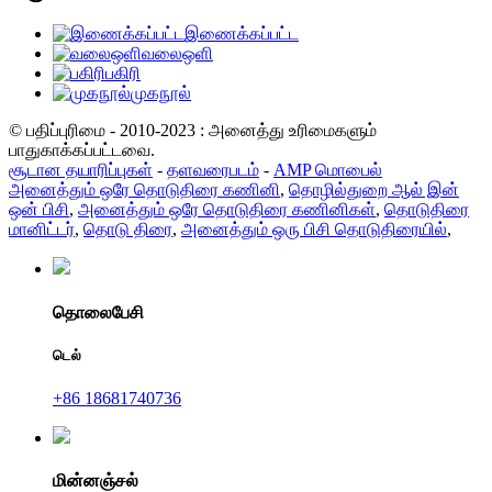
இணைக்கப்பட்ட
வலைஒளி
பகிரி
முகநூல்
© பதிப்புரிமை - 2010-2023 : அனைத்து உரிமைகளும்
பாதுகாக்கப்பட்டவை.
சூடான தயாரிப்புகள்
-
தளவரைபடம்
-
AMP மொபைல்
அனைத்தும் ஒரே தொடுதிரை கணினி
,
தொழில்துறை ஆல் இன்
ஒன் பிசி
,
அனைத்தும் ஒரே தொடுதிரை கணினிகள்
,
தொடுதிரை
மானிட்டர்
,
தொடு திரை
,
அனைத்தும் ஒரு பிசி தொடுதிரையில்
,
தொலைபேசி
டெல்
+86 18681740736
மின்னஞ்சல்