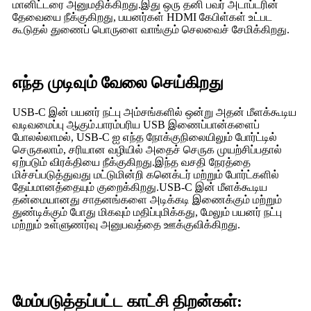
மானிட்டரை அனுமதிக்கிறது.இது ஒரு தனி பவர் அடாப்டரின்
தேவையை நீக்குகிறது, பயனர்கள் HDMI கேபிள்கள் உட்பட
கூடுதல் துணைப் பொருளை வாங்கும் செலவைச் சேமிக்கிறது.
எந்த முடிவும் வேலை செய்கிறது
USB-C இன் பயனர் நட்பு அம்சங்களில் ஒன்று அதன் மீளக்கூடிய
வடிவமைப்பு ஆகும்.பாரம்பரிய USB இணைப்பான்களைப்
போலல்லாமல், USB-C ஐ எந்த நோக்குநிலையிலும் போர்ட்டில்
செருகலாம், சரியான வழியில் அதைச் செருக முயற்சிப்பதால்
ஏற்படும் விரக்தியை நீக்குகிறது.இந்த வசதி நேரத்தை
மிச்சப்படுத்துவது மட்டுமின்றி கனெக்டர் மற்றும் போர்ட்களில்
தேய்மானத்தையும் குறைக்கிறது.USB-C இன் மீளக்கூடிய
தன்மையானது சாதனங்களை அடிக்கடி இணைக்கும் மற்றும்
துண்டிக்கும் போது மிகவும் மதிப்புமிக்கது, மேலும் பயனர் நட்பு
மற்றும் உள்ளுணர்வு அனுபவத்தை ஊக்குவிக்கிறது.
மேம்படுத்தப்பட்ட காட்சி திறன்கள்: