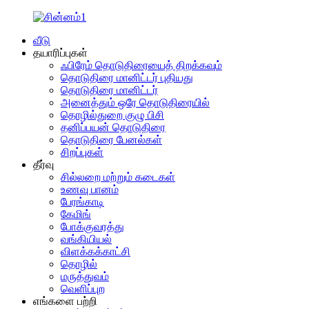
வீடு
தயாரிப்புகள்
ஃபிரேம் தொடுதிரையைத் திறக்கவும்
தொடுதிரை மானிட்டர் புதியது
தொடுதிரை மானிட்டர்
அனைத்தும் ஒரே தொடுதிரையில்
தொழில்துறை குழு பிசி
தனிப்பயன் தொடுதிரை
தொடுதிரை பேனல்கள்
சிறப்புகள்
தீர்வு
சில்லறை மற்றும் கடைகள்
உணவு பானம்
பேரங்காடி
கேமிங்
போக்குவரத்து
வங்கியியல்
விளக்கக்காட்சி
தொழில்
மருத்துவம்
வெளிப்புற
எங்களை பற்றி