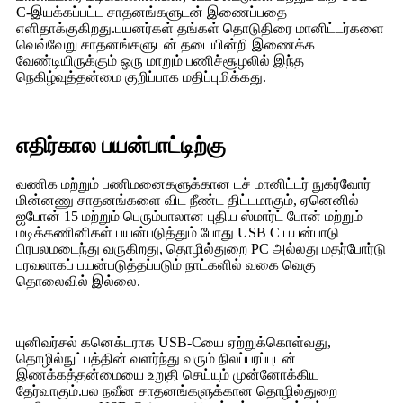
C-இயக்கப்பட்ட சாதனங்களுடன் இணைப்பதை
எளிதாக்குகிறது.பயனர்கள் தங்கள் தொடுதிரை மானிட்டர்களை
வெவ்வேறு சாதனங்களுடன் தடையின்றி இணைக்க
வேண்டியிருக்கும் ஒரு மாறும் பணிச்சூழலில் இந்த
நெகிழ்வுத்தன்மை குறிப்பாக மதிப்புமிக்கது.
எதிர்கால பயன்பாட்டிற்கு
வணிக மற்றும் பணிமனைகளுக்கான டச் மானிட்டர் நுகர்வோர்
மின்னணு சாதனங்களை விட நீண்ட திட்டமாகும், ஏனெனில்
ஐபோன் 15 மற்றும் பெரும்பாலான புதிய ஸ்மார்ட் போன் மற்றும்
மடிக்கணினிகள் பயன்படுத்தும் போது USB C பயன்பாடு
பிரபலமடைந்து வருகிறது, தொழில்துறை PC அல்லது மதர்போர்டு
பரவலாகப் பயன்படுத்தப்படும் நாட்களில் வகை வெகு
தொலைவில் இல்லை.
யுனிவர்சல் கனெக்டராக USB-Cயை ஏற்றுக்கொள்வது,
தொழில்நுட்பத்தின் வளர்ந்து வரும் நிலப்பரப்புடன்
இணக்கத்தன்மையை உறுதி செய்யும் முன்னோக்கிய
தேர்வாகும்.பல நவீன சாதனங்களுக்கான தொழில்துறை