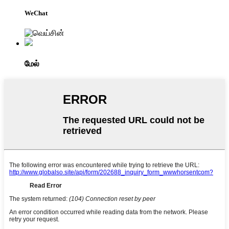
WeChat
மேல்