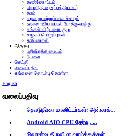
கண்ணோட்டம்
தொடுதிரை உற்பத்தியாளர்
தரம்
வரலாறு மற்றும் கலாச்சாரம்
உலகளாவிய கப்பல் போக்குவரத்து
எங்கள் விற்பனை குழு
சமூகப் பொறுப்புகள்
காணொளி
ஆதரவு
பதிவிறக்க மையம்
சேவை
செய்தி
வலைப்பதிவு
எங்களை தொடர்பு கொள்ள
English
வலைப்பதிவு
தொடுதிரை மானிட்டர்கள்: அன்லாக்...
Android AIO CPU தேர்வு, ...
டுவான்வு திருவிழா வாழ்த்துக்கள்