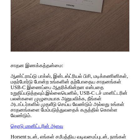
சாதன இணக்கத்தன்மை:
ஆண்ட்ராய்டு பாக்ஸ், இன்டஸ்ட்ரியல் பிசி, மடிக்கணினிகள்,
மதர்போர்டு போன்ற உங்களின் தற்போதைய சாதனங்கள்
USB-C இணைப்பை ஆதரிக்கின்றன என்பதை
உறுதிப்படுத்தவும்.இல்லையெனில், USB-C டச் மானிட்டரின்
பலன்களை முழுமையாக அனுபவிக்க, நீங்கள்
அடாப்டர்களில் முதலீடு செய்ய வேண்டும் அல்லது உங்கள்
சாதனங்களை மேம்படுத்துவதைக் கருத்தில் கொள்ள
வேண்டும்.
தொடு மானிட்டரின் அளவு
Horsent உடன், எங்கள் சமீபத்திய வடிவமைப்புடன், நாங்கள்