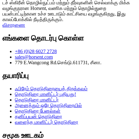
டச் ஸ்கிரீன் தொழில்நுட்பம் மற்றும் தீர்வுகளின் செல்வாக்கு மிக்க
வழங்குநரான Horsent, வணிக மற்றும் தொழில்துறை
பயன்பாட்டிற்கான உச்ச ஊடாடும் காட்சியை வழங்குகிறது, இது
காலப்போக்கில் நீடித்திருக்கும்.
விசாரணை
எங்களை தொடர்பு கொள்ள
+86 (0)28 6027 2728
sales@horsent.com
779 E.Wangcong Rd.செங்டு.611731, சீனா.
தயாரிப்பு
ஃபிரேம் தொடுதிரையைத் திறக்கவும்
தொடுதிரை மானிட்டர் புதியது!
தொடுதிரை மானிட்டர்
அனைத்தும் ஒரே தொடுதிரையில்
தொடுதிரை பேனல்கள்
தனிப்பயன் தொடுதிரை
வளைந்த மானிட்டர் தொடுதிரை
சமூக ஊடகம்